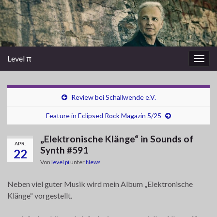
Level π
Navi
umsc
Review bei Schallwende e.V.
Feature in Eclipsed Rock Magazin 5/25
„Elektronische Klänge“ in Sounds of
APR.
Synth #591
22
Von
level pi
unter
News
Neben viel guter Musik wird mein Album „Elektronische
Klänge“ vorgestellt.