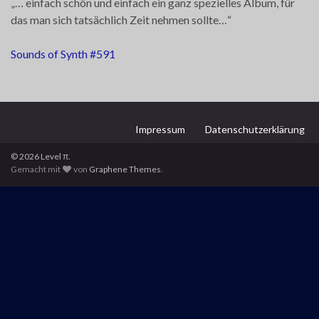
„… einfach schön und einfach ein ganz spezielles Album, für
das man sich tatsächlich Zeit nehmen sollte…“
Sounds of Synth #591
Impressum
Datenschutzerklärung
© 2026 Level π.
Gemacht mit
von
Graphene Themes
.