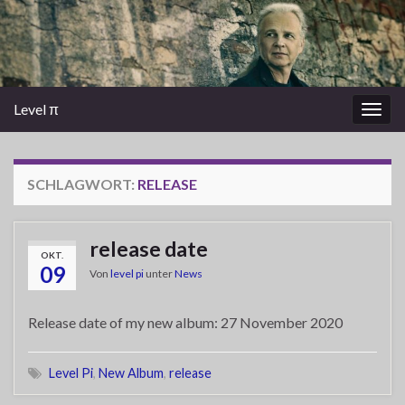
Level π
Navi
umsc
SCHLAGWORT:
RELEASE
release date
OKT.
09
Von
level pi
unter
News
Release date of my new album: 27 November 2020
Level Pi
,
New Album
,
release